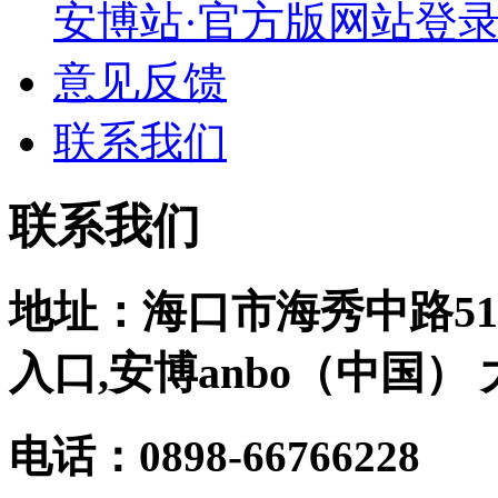
安博站·官方版网站登录入
意见反馈
联系我们
联系我们
地址：海口市海秀中路51
入口,安博anbo（中国） 
电话：0898-66766228