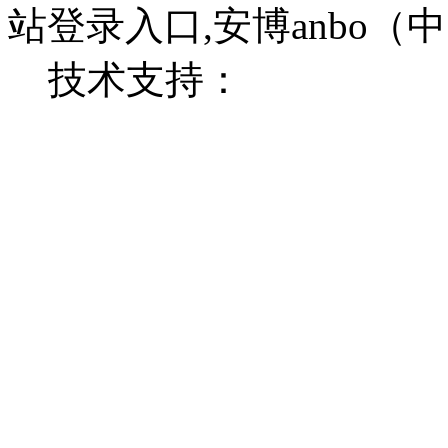
站登录入口,安博anbo
技术支持：