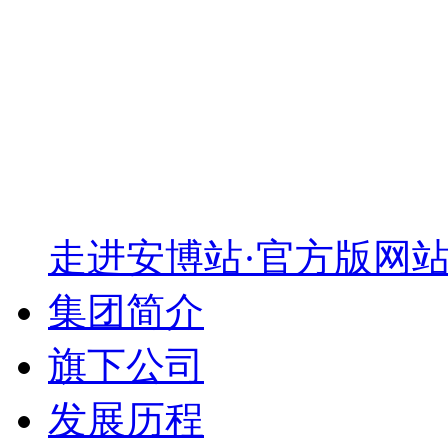
走进安博站·官方版网站
集团简介
旗下公司
发展历程