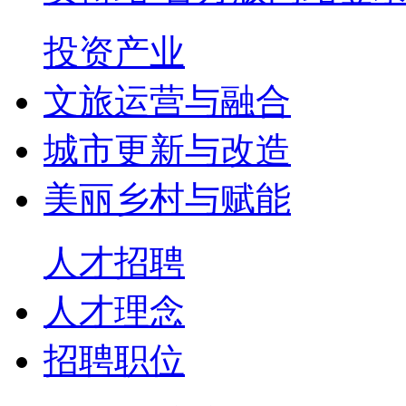
投资产业
文旅运营与融合
城市更新与改造
美丽乡村与赋能
人才招聘
人才理念
招聘职位