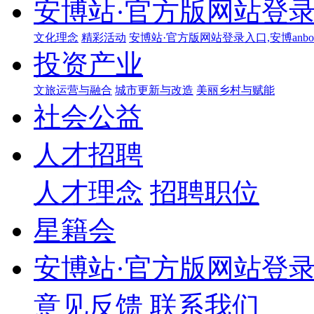
安博站·官方版网站登录
文化理念
精彩活动
安博站·官方版网站登录入口,安博anb
投资产业
文旅运营与融合
城市更新与改造
美丽乡村与赋能
社会公益
人才招聘
人才理念
招聘职位
星籍会
安博站·官方版网站登录入
意见反馈
联系我们