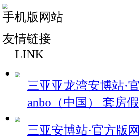
手机版网站
友情链接
LINK
三亚亚龙湾安博站·
anbo（中国） 套房
三亚安博站·官方版网